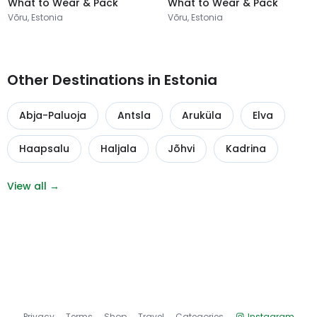
What to Wear & Pack
What to Wear & Pack
Võru, Estonia
Võru, Estonia
Other Destinations in Estonia
Abja-Paluoja
Antsla
Aruküla
Elva
Haapsalu
Haljala
Jõhvi
Kadrina
View all →
Privacy
Terms
Shop
Travel
Categories
Instagram